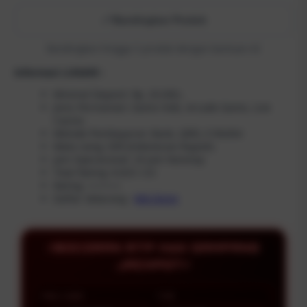
Bandingkan Produk
Bandingkan hingga 5 produk dengan bantuan AI
Informasi LUNA99 :
Minimal Deposit: Rp. 20.000,-
Jenis Permainan: Game Hoki, Arcade Game, Live
Casino
Metode Pembayaran: Bank, QRIS, E-Wallet
Mata Uang: IDR (Indonesian Rupiah)
Jam Operasional: 24 Jam Nonstop
Total Rating: 8.825.123
Rating: ⭐⭐⭐⭐⭐
Daftar Sekarang :
Klik Disini
⚡BOCORAN RTP Hoki GAMPANG
JACKPOT⚡
PROVIDER
TIPE