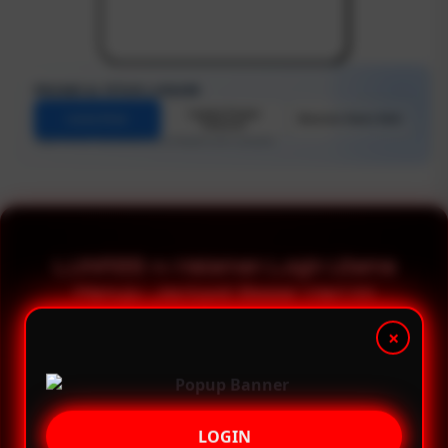
PROMO & FITUR LUNA99
Lomba Panjat
Lucky Draw
Bocoran Game Hoki
Turnover
Angka estimasi. Bisa berlaku sesuai kebijakan bank / penyedia.
LUNA99 => Halaman Login Utama
Menuju Jackpot Besar Hari Ini
LOGIN